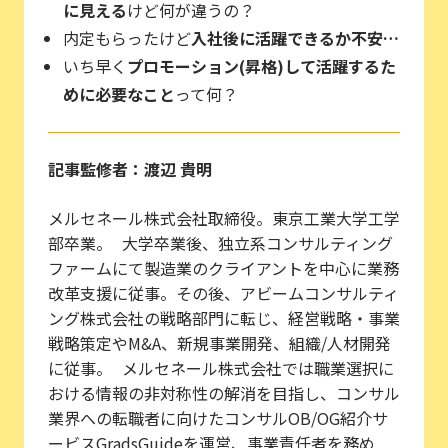
に見える
けど何が違うの？
内定もらったけど
入社後に活躍できるか不安…
いち早く
プロモーション(昇格)して活躍するた
めに必要なこと
って何？
記事監修者：渡辺 貴明
メルセネール株式会社取締役。東京工業大学工学
部卒業。 大学卒業後、独立系コンサルティング
ファームにて製造業のクライアントを中心に業務
改革支援に従事。その後、アビームコンサルティ
ング株式会社の戦略部門に転じ、経営戦略・事業
戦略策定やM&A、新規事業開発、組織/人材開発
に従事。 メルセネール株式会社では職業選択に
おける情報の非対称性の解消を目指し、コンサル
業界への転職者に向けたコンサルOB/OG紹介サ
ービスGradsGuideを運営、事業責任者を務め