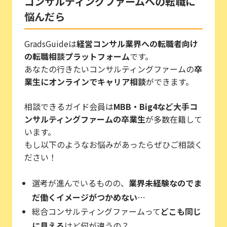
コンサルティングファームへの転職に
悩んだら
GradsGuideは
経営コンサル業界への転職者向け
の転職相談プラットフォーム
です。
あなたの行きたいコンサルティングファームの
卒
業生にオンラインでキャリア相談
ができます。
相談できるガイド会員は
MBB・Big4など大手コ
ンサルティングファームの卒業生
が多数在籍して
います。
もし以下のようなお悩みがあったらぜひご相談く
ださい！
選考が進んでいるものの、
業界未経験なのでま
だ働くイメージがつかめない
…
総合コンサルティングファームって
どこも同じ
に見える
けど何が違うの？