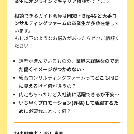
業生にオンラインでキャリア相談
ができます。
相談できるガイド会員は
MBB・Big4など大手コ
ンサルティングファームの卒業生
が多数在籍して
います。
もし以下のようなお悩みがあったらぜひご相談く
ださい！
選考が進んでいるものの、
業界未経験なのでま
だ働くイメージがつかめない
…
総合コンサルティングファームって
どこも同じ
に見える
けど何が違うの？
内定もらったけど
入社後に活躍できるか不安…
いち早く
プロモーション(昇格)して活躍するた
めに必要なこと
って何？
記事監修者：渡辺 貴明