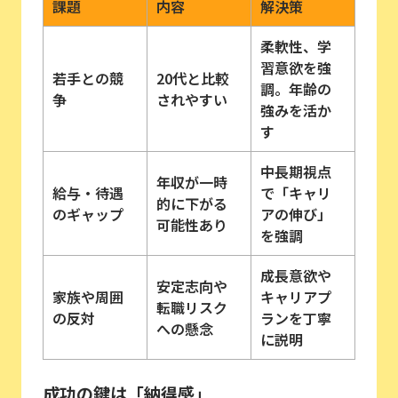
課題
内容
解決策
柔軟性、学
習意欲を強
若手との競
20代と比較
調。年齢の
争
されやすい
強みを活か
す
中長期視点
年収が一時
給与・待遇
で「キャリ
的に下がる
のギャップ
アの伸び」
可能性あり
を強調
成長意欲や
安定志向や
家族や周囲
キャリアプ
転職リスク
の反対
ランを丁寧
への懸念
に説明
成功の鍵は「納得感」