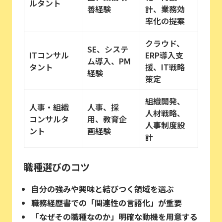
ルタント
善経験
計、業務効
率化の提案
クラウド、
SE、システ
ITコンサル
ERP導入支
ム導入、PM
タント
援、IT戦略
経験
策定
組織開発、
人事・組織
人事、採
人材戦略、
コンサルタ
用、教育企
人事制度設
ント
画経験
計
職種選びのコツ
自分の強みや興味と結びつく領域を選ぶ
職務経歴書での「関連性の言語化」が重要
「なぜその職種なのか」明確な動機を用意する