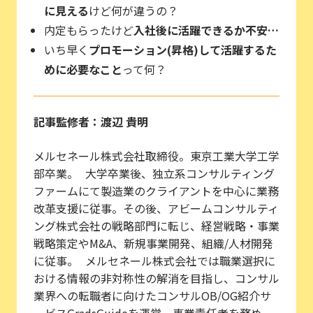
に見える
けど何が違うの？
内定もらったけど
入社後に活躍できるか不安…
いち早く
プロモーション(昇格)して活躍するた
めに必要なこと
って何？
記事監修者：渡辺 貴明
メルセネール株式会社取締役。東京工業大学工学
部卒業。 大学卒業後、独立系コンサルティング
ファームにて製造業のクライアントを中心に業務
改革支援に従事。その後、アビームコンサルティ
ング株式会社の戦略部門に転じ、経営戦略・事業
戦略策定やM&A、新規事業開発、組織/人材開発
に従事。 メルセネール株式会社では職業選択に
おける情報の非対称性の解消を目指し、コンサル
業界への転職者に向けたコンサルOB/OG紹介サ
ービスGradsGuideを運営、事業責任者を務め