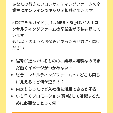
あなたの行きたいコンサルティングファームの
卒
業生にオンラインでキャリア相談
ができます。
相談できるガイド会員は
MBB・Big4など大手コ
ンサルティングファームの卒業生
が多数在籍して
います。
もし以下のようなお悩みがあったらぜひご相談く
ださい！
選考が進んでいるものの、
業界未経験なのでま
だ働くイメージがつかめない
…
総合コンサルティングファームって
どこも同じ
に見える
けど何が違うの？
内定もらったけど
入社後に活躍できるか不安…
いち早く
プロモーション(昇格)して活躍するた
めに必要なこと
って何？