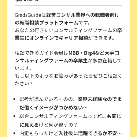
GradsGuideは
経営コンサル業界への転職者向け
の転職相談プラットフォーム
です。
あなたの行きたいコンサルティングファームの
卒
業生にオンラインでキャリア相談
ができます。
相談できるガイド会員は
MBB・Big4など大手コ
ンサルティングファームの卒業生
が多数在籍して
います。
もし以下のようなお悩みがあったらぜひご相談く
ださい！
選考が進んでいるものの、
業界未経験なのでま
だ働くイメージがつかめない
…
総合コンサルティングファームって
どこも同じ
に見える
けど何が違うの？
内定もらったけど
入社後に活躍できるか不安…