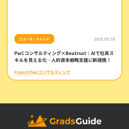
2025.07.29
ニュース・トレンド
PwCコンサルティング×Beatrust：AIで社員ス
キルを見える化―人的資本戦略支援に新提携！
# pwc
# PwCコンサルティング