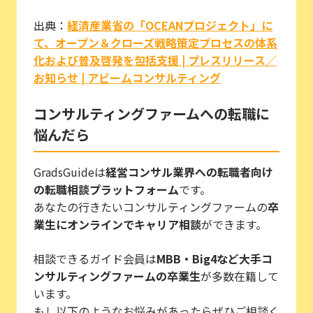
出典：
経済産業省の「OCEANプロジェクト」に
て、オープン＆クローズ戦略策定プロセスの体系
化および普及啓発を包括支援 | プレスリリース／
お知らせ | アビームコンサルティング
コンサルティングファームへの転職に
悩んだら
GradsGuideは
経営コンサル業界への転職者向け
の転職相談プラットフォーム
です。
あなたの行きたいコンサルティングファームの
卒
業生にオンラインでキャリア相談
ができます。
相談できるガイド会員は
MBB・Big4など大手コ
ンサルティングファームの卒業生
が多数在籍して
います。
もし以下のようなお悩みがあったらぜひご相談く