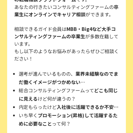
あなたの行きたいコンサルティングファームの
卒
業生にオンラインでキャリア相談
ができます。
相談できるガイド会員は
MBB・Big4など大手コ
ンサルティングファームの卒業生
が多数在籍して
います。
もし以下のようなお悩みがあったらぜひご相談く
ださい！
選考が進んでいるものの、
業界未経験なのでま
だ働くイメージがつかめない
…
総合コンサルティングファームって
どこも同じ
に見える
けど何が違うの？
内定もらったけど
入社後に活躍できるか不安…
いち早く
プロモーション(昇格)して活躍するた
めに必要なこと
って何？